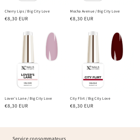
Cherry Lips / Big City Love
Mocha Avenue / Big City Love
Prix
€8,30 EUR
Prix
€8,30 EUR
habituel
habituel
Lover's Lane / Big City Love
City Flirt / Big City Love
Prix
€8,30 EUR
Prix
€8,30 EUR
habituel
habituel
Service consommateurs