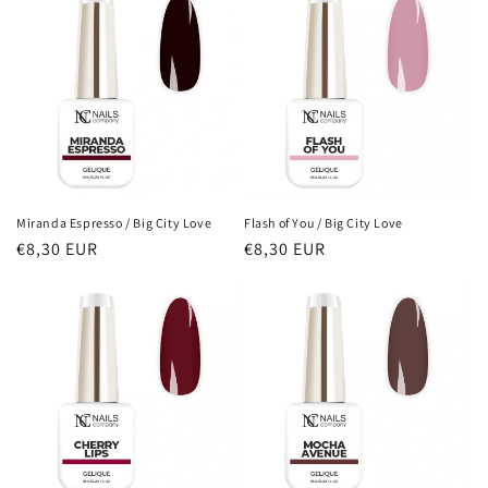
o
n
:
Miranda Espresso / Big City Love
Flash of You / Big City Love
Prix
€8,30 EUR
Prix
€8,30 EUR
habituel
habituel