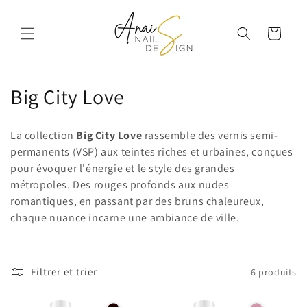
et
passer
au
Panier
contenu
C
Big City Love
o
La collection
Big City Love
rassemble des vernis semi-
l
permanents (VSP) aux teintes riches et urbaines, conçues
pour évoquer l'énergie et le style des grandes
l
métropoles. Des rouges profonds aux nudes
e
romantiques, en passant par des bruns chaleureux,
chaque nuance incarne une ambiance de ville.
c
t
Filtrer et trier
6 produits
i